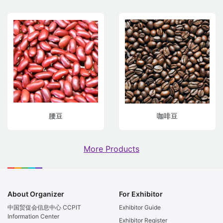
腰豆
咖啡豆
More Products
About Organizer
For Exhibitor
中国贸促会信息中心 CCPIT
Exhibitor Guide
Information Center
Exhibitor Register